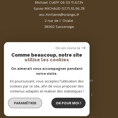
Michael CUEFF
06 03 11.67.34
Sylvie MICHAUD
07.71.10.96.78
asc.fontaine@orange.fr
2 rue de l' Ovalie
38360 Sassenage
On en reste là
Comme beaucoup, notre site
Adhérents
utilise les cookies
On aimerait vous accompagner pendant
votre visite.
© 2026 | Tous droits réservés | Traduction
En poursuivant, vous acceptez l'utilisation des
powered by Google |
cookies par ce site, afin de vous proposer des
Nos honoraires
Plan du site
contenus adaptés et réaliser des statistiques !
Mentions légales
Admin
Nos liens
Politique RGPD
Cookies
PARAMÉTRER
OK POUR MOI !