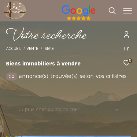
V
o
t
e
r
e
c
h
e
r
c
h
e
Fr
Effectuer une recherche
ACCUEIL
VENTE
ISERE
et trouver le bien qui correspond à vos
0
Biens immobiliers à vendre
critères
annonce(s) trouvée(s) selon vos critères
50
Type d'offre
Vente
Tri par
Type de bien
Du plus cher au moins cher
Sélectionner
Budget