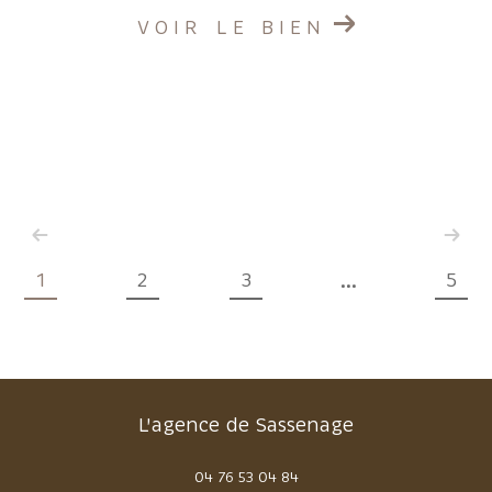
VOIR LE BIEN
1
2
3
5
...
L'agence de Sassenage
04 76 53 04 84