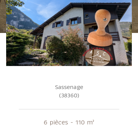
Pièces
1
2
3
4
5+
Localisation
Surface
Sassenage
(38360)
AFFINER LES CRITÈRES
6 pièces - 110 m²
Parking
Terrasse
Piscine