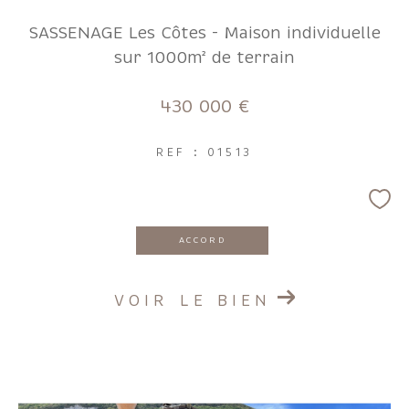
FILTRER PAR
SASSENAGE Les Côtes - Maison individuelle
sur 1000m² de terrain
Coups de coeur
Exclusivités
Nouveautés
430 000 €
RECHERCHER
REF : 01513
ACCORD
VOIR LE BIEN