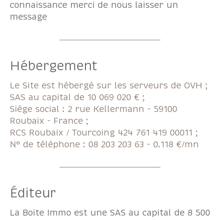
connaissance merci de nous laisser un
FILTRER PAR
message
Coups de coeur
Exclusivités
Nouveautés
Hébergement
RECHERCHER
Le Site est hébergé sur les serveurs de OVH ;
SAS au capital de 10 069 020 € ;
Siège social : 2 rue Kellermann - 59100
Roubaix - France ;
RCS Roubaix / Tourcoing 424 761 419 00011 ;
N° de téléphone : 08 203 203 63 - 0.118 €/mn
Éditeur
La Boite Immo est une SAS au capital de 8 500