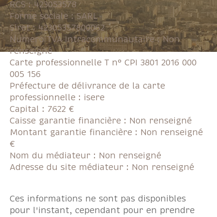
RCS : 423053578
Forme sociale : SARL
Pièces
Siret : 42305357800062
Numero TVA Intracommunautaire : Non
renseigné
1
2
3
4
5+
Carte professionnelle T n° CPI 3801 2016 000
Localisation
005 156
Préfecture de délivrance de la carte
professionnelle : isere
Capital : 7622 €
Surface
Caisse garantie financière : Non renseigné
Montant garantie financière : Non renseigné
€
Nom du médiateur : Non renseigné
AFFINER LES CRITÈRES
Adresse du site médiateur : Non renseigné
Ces informations ne sont pas disponibles
Parking
Terrasse
Piscine
pour l'instant, cependant pour en prendre