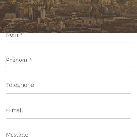
mes coordonnées
Pièces
Nom
1
2
3
4
5+
*
Localisation
Prénom
*
Surface
Téléphone
AFFINER LES CRITÈRES
E-
mail
Parking
Terrasse
Piscine
Message
*