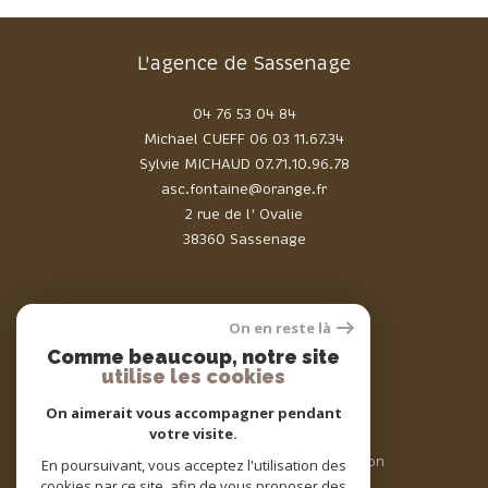
L'agence de Sassenage
04 76 53 04 84
Michael CUEFF
06 03 11.67.34
Sylvie MICHAUD
07.71.10.96.78
asc.fontaine@orange.fr
2 rue de l' Ovalie
38360 Sassenage
On en reste là
Comme beaucoup, notre site
Adhérents
utilise les cookies
On aimerait vous accompagner pendant
votre visite.
© 2026 | Tous droits réservés | Traduction
En poursuivant, vous acceptez l'utilisation des
powered by Google |
cookies par ce site, afin de vous proposer des