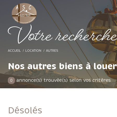
V
o
t
e
r
e
c
h
e
r
c
h
ACCUEIL
LOCATION
AUTRES
Nos autres biens à louer
annonce(s) trouvée(s) selon vos critères
0
Désolés