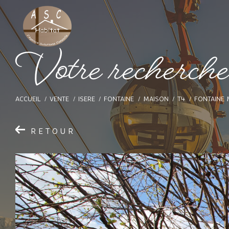
V
o
t
e
r
e
c
h
e
r
c
h
ACCUEIL
VENTE
ISERE
FONTAINE
MAISON
T4
FONTAINE 
RETOUR