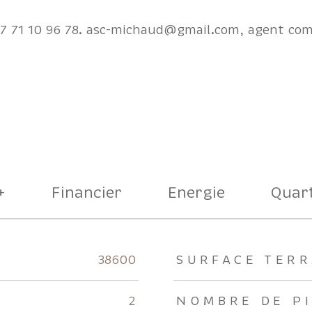
07 71 10 96 78. asc-michaud@gmail.com, agent co
+
Financier
Energie
Quart
rs
38600
SURFACE TERR
2
NOMBRE DE P