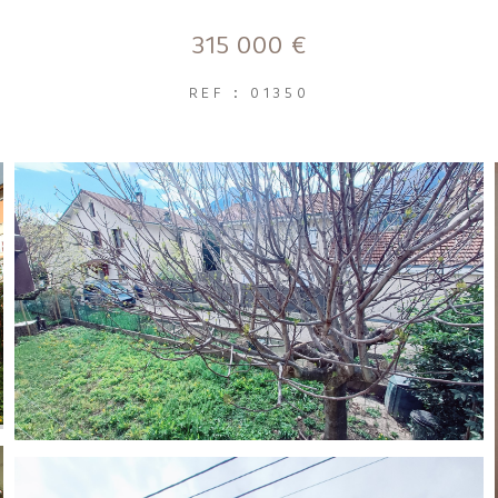
315 000 €
REF : 01350