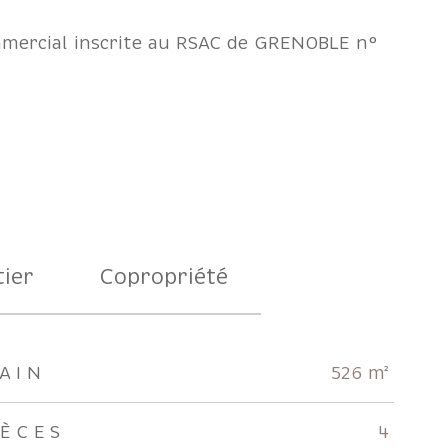
mmercial inscrite au RSAC de GRENOBLE n°
ier
Copropriété
AIN
526 m²
IÈCES
4