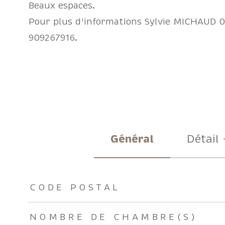
Beaux espaces.
Pour plus d'informations Sylvie MICHAUD 
909267916.
Général
Détail 
TRAD_ZEPHYR_Caracteristique
TRAD_ZEPHYR_Valeu
CODE POSTAL
NOMBRE DE CHAMBRE(S)