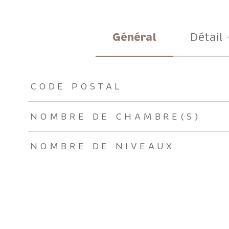
Général
Détail 
TRAD_ZEPHYR_Caracteristique
TRAD_ZEPHYR_Valeu
CODE POSTAL
NOMBRE DE CHAMBRE(S)
NOMBRE DE NIVEAUX