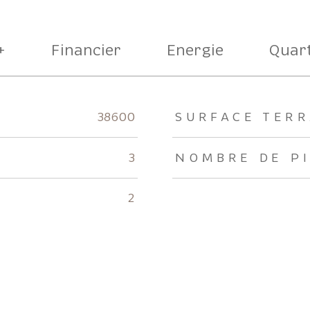
+
Financier
Energie
Quart
rs
38600
SURFACE TERR
3
NOMBRE DE P
2