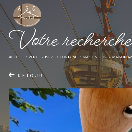
V
o
t
e
r
e
c
h
e
r
c
h
ACCUEIL
VENTE
ISERE
FONTAINE
MAISON
T4
MAISON AV
RETOUR