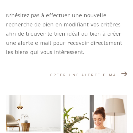
N'hésitez pas à effectuer une nouvelle
Pièces
recherche de bien en modifiant vos critères
1
2
3
4
5+
afin de trouver le bien idéal ou bien à créer
une alerte e-mail pour recevoir directement
Localisation
les biens qui vous intéressent.
Surface
CREER UNE ALERTE E-MAIL
AFFINER LES CRITÈRES
Parking
Terrasse
Piscine