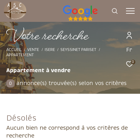
V
o
t
e
r
e
c
h
e
r
c
h
e
Fr
Effectuer une recherche
ACCUEIL
VENTE
ISERE
SEYSSINET PARISET
APPARTEMENT
et trouver le bien qui correspond à vos
0
critères
Appartement à vendre
annonce(s) trouvée(s) selon vos critères
0
Type d'offre
Vente
Type de bien
Désolés
Sélectionner
Aucun bien ne correspond à vos critères de
Budget
recherche