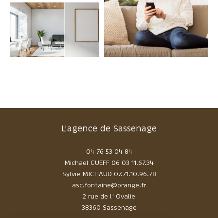
FILTRER PAR
Coups de coeur
Exclusivités
Nouveautés
RECHERCHER
L'agence de Sassenage
04 76 53 04 84
Michael CUEFF
06 03 11.67.34
Sylvie MICHAUD
07.71.10.96.78
asc.fontaine@orange.fr
2 rue de l' Ovalie
38360 Sassenage