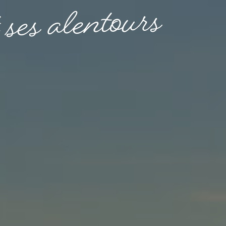
s
r
u
o
t
n
e
l
a
s
e
s
t