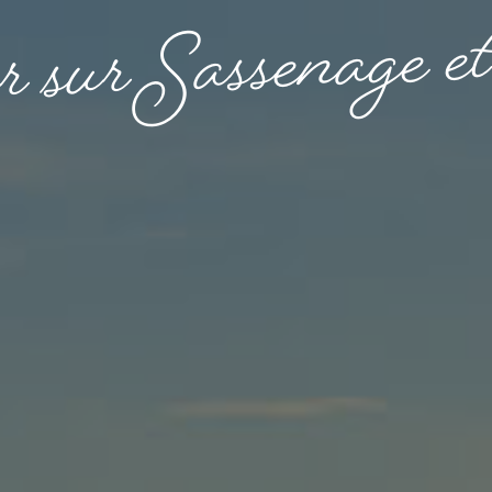
e
e
g
a
n
e
s
s
a
S
r
u
s
r
e