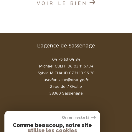
VOIR LE BIEN
L'agence de Sassenage
04 76 53 04 84
Michael CUEFF
06 03 11.67.34
Sylvie MICHAUD
07.71.10.96.78
asc.fontaine@orange.fr
2 rue de l' Ovalie
38360 Sassenage
On en reste là
Comme beaucoup, notre site
Adhérents
utilise les cookies