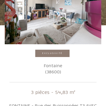
Pièces
1
2
3
4
5+
Localisation
EXCLUSIVITÉ
Surface
Fontaine
(38600)
AFFINER LES CRITÈRES
3 pièces - 54,83 m²
Parking
Terrasse
Piscine
FONTAINE - Rue des Buissonnées T3 AVEC