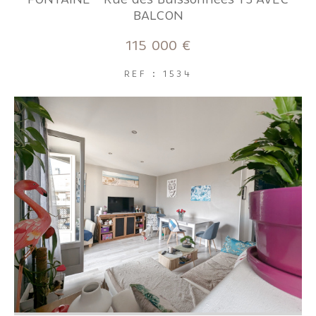
FILTRER PAR
BALCON
115 000 €
Coups de coeur
Exclusivités
Nouveautés
REF : 1534
RECHERCHER