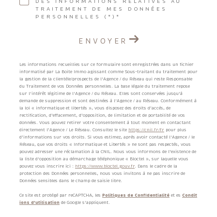
DES INFORMATIONS RELATIVES AU
TRAITEMENT DE MES DONNÉES
PERSONNELLES (*)*
ENVOYER
Les informations recueillies sur ce formulaire sont enregistrées dans un fichier
informatisé par La Boite Immo agissant comme Sous-traitant du traitement pour
la gestion de la clientèle/prospects de l'Agence / du Réseau qui reste Responsable
du Traitement de vos Données personnelles. La base légale du traitement repose
sur l'intérêt légitime de l'Agence / du Réseau. Elles sont conservées jusqu'à
demande de suppression et sont destinées à l'Agence / au Réseau. Conformément à
la loi « informatique et libertés », vous disposez des droits d’accès, de
rectification, d’effacement, d’opposition, de limitation et de portabilité de vos
données. Vous pouvez retirer votre consentement à tout moment en contactant
directement l’Agence / Le Réseau. Consultez le site
https://cnil.fr/fr
pour plus
d’informations sur vos droits. Si vous estimez, après avoir contacté l'Agence / le
Réseau, que vos droits « Informatique et Libertés » ne sont pas respectés, vous
pouvez adresser une réclamation à la CNIL. Nous vous informons de l’existence de
la liste d'opposition au démarchage téléphonique « Bloctel », sur laquelle vous
pouvez vous inscrire ici :
https://www.bloctel.gouv.fr
. Dans le cadre de la
protection des Données personnelles, nous vous invitons à ne pas inscrire de
Données sensibles dans le champ de saisie libre.
Ce site est protégé par reCAPTCHA, les
Politiques de Confidentialité
et es
Condit
ions d'utilisation
de Google s'appliquent.