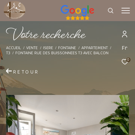
V
o
t
e
r
e
c
h
e
r
c
h
e
Fr
Effectuer une recherche
ACCUEIL
VENTE
ISERE
FONTAINE
APPARTEMENT
T3
FONTAINE RUE DES BUISSONNEES T3 AVEC BALCON
et trouver le bien qui correspond à vos
0
critères
RETOUR
Type d'offre
Vente
Type de bien
Sélectionner
Budget