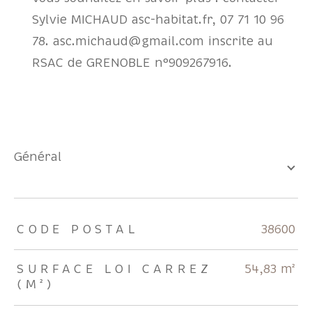
Sylvie MICHAUD asc-habitat.fr, 07 71 10 96
78. asc.michaud@gmail.com inscrite au
RSAC de GRENOBLE n°909267916.
général
TRAD_ZEPHYR_Caracteristique
TRAD_ZEPHYR_Valeurs
CODE POSTAL
38600
SURFACE LOI CARREZ
54,83 m²
(M²)