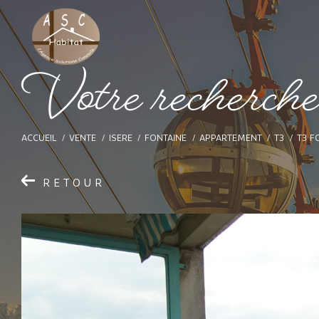
V
o
t
e
r
e
c
h
e
r
c
h
ACCUEIL
VENTE
ISERE
FONTAINE
APPARTEMENT
T3
T3 F
RETOUR