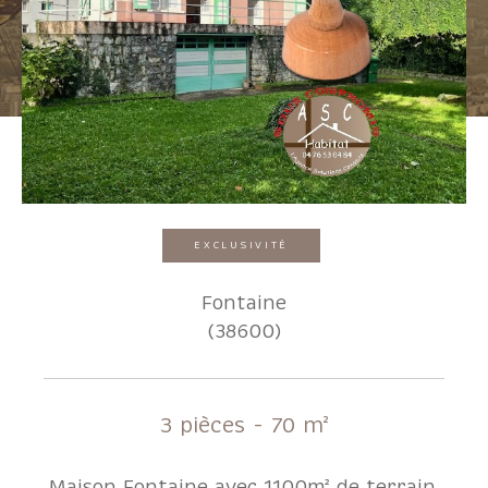
Pièces
1
2
3
4
5+
Localisation
EXCLUSIVITÉ
Surface
Fontaine
(38600)
AFFINER LES CRITÈRES
3 pièces - 70 m²
Parking
Terrasse
Piscine
Maison Fontaine avec 1100m² de terrain.