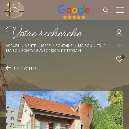
V
o
t
e
r
e
c
h
e
r
c
h
e
Fr
Effectuer une recherche
ACCUEIL
VENTE
ISERE
FONTAINE
MAISON
T3
MAISON FONTAINE AVEC 1100M DE TERRAIN
et trouver le bien qui correspond à vos
0
critères
RETOUR
Type d'offre
Vente
Type de bien
Sélectionner
Budget