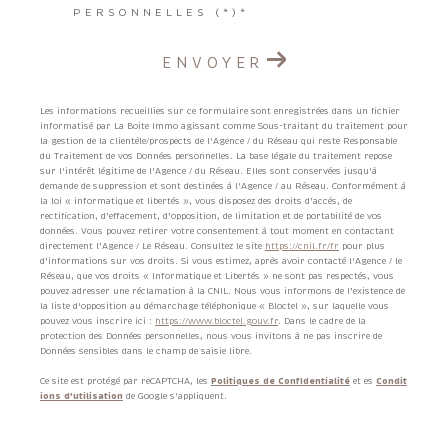
PERSONNELLES (*)*
ENVOYER
Les informations recueillies sur ce formulaire sont enregistrées dans un fichier
informatisé par La Boite Immo agissant comme Sous-traitant du traitement pour
la gestion de la clientèle/prospects de l'Agence / du Réseau qui reste Responsable
du Traitement de vos Données personnelles. La base légale du traitement repose
sur l'intérêt légitime de l'Agence / du Réseau. Elles sont conservées jusqu'à
demande de suppression et sont destinées à l'Agence / au Réseau. Conformément à
la loi « informatique et libertés », vous disposez des droits d’accès, de
rectification, d’effacement, d’opposition, de limitation et de portabilité de vos
données. Vous pouvez retirer votre consentement à tout moment en contactant
directement l’Agence / Le Réseau. Consultez le site
https://cnil.fr/fr
pour plus
d’informations sur vos droits. Si vous estimez, après avoir contacté l'Agence / le
Réseau, que vos droits « Informatique et Libertés » ne sont pas respectés, vous
pouvez adresser une réclamation à la CNIL. Nous vous informons de l’existence de
la liste d'opposition au démarchage téléphonique « Bloctel », sur laquelle vous
pouvez vous inscrire ici :
https://www.bloctel.gouv.fr
. Dans le cadre de la
protection des Données personnelles, nous vous invitons à ne pas inscrire de
Données sensibles dans le champ de saisie libre.
Ce site est protégé par reCAPTCHA, les
Politiques de Confidentialité
et es
Condit
ions d'utilisation
de Google s'appliquent.