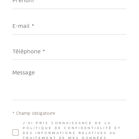
*
E-
mail
*
Téléphone
*
Message
*
* Champ obligatoire
J'AI PRIS CONNAISSANCE DE LA
POLITIQUE DE CONFIDENTIALITÉ ET
DES INFORMATIONS RELATIVES AU
TRAITEMENT DE MES DONNÉES