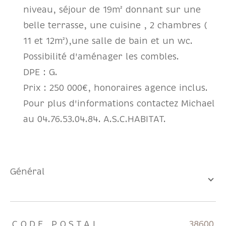
niveau, séjour de 19m² donnant sur une
belle terrasse, une cuisine , 2 chambres (
11 et 12m²),une salle de bain et un wc.
Possibilité d'aménager les combles.
DPE : G.
Prix : 250 000€, honoraires agence inclus.
Pour plus d'informations contactez Michael
au 04.76.53.04.84. A.S.C.HABITAT.
général
TRAD_ZEPHYR_Caracteristique
TRAD_ZEPHYR_Valeurs
CODE POSTAL
38600