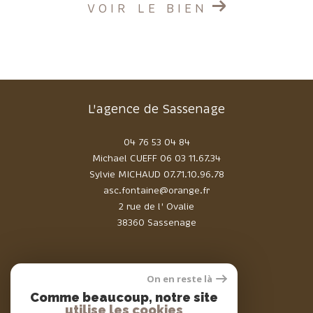
VOIR LE BIEN
L'agence de Sassenage
04 76 53 04 84
Michael CUEFF
06 03 11.67.34
Sylvie MICHAUD
07.71.10.96.78
asc.fontaine@orange.fr
2 rue de l' Ovalie
38360 Sassenage
On en reste là
Comme beaucoup, notre site
Adhérents
utilise les cookies