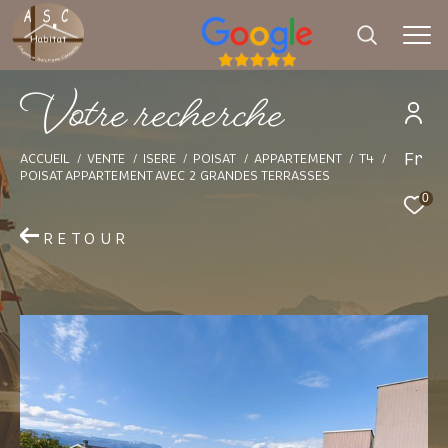
V
o
t
e
r
e
c
h
e
r
c
h
e
Fr
Effectuer une recherche
ACCUEIL
VENTE
ISERE
POISAT
APPARTEMENT
T4
POISAT APPARTEMENT AVEC 2 GRANDES TERRASSES
et trouver le bien qui correspond à vos
0
critères
RETOUR
Type d'offre
Vente
Type de bien
Sélectionner
Budget