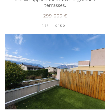
FILTRER PAR
terrasses.
299 000 €
Coups de coeur
Exclusivités
Nouveautés
REF : 01504
RECHERCHER