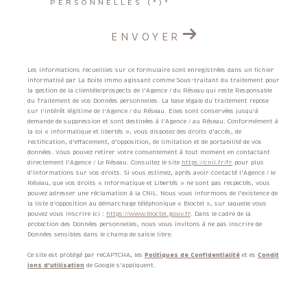
PERSONNELLES (*)*
ENVOYER
Les informations recueillies sur ce formulaire sont enregistrées dans un fichier
informatisé par La Boite Immo agissant comme Sous-traitant du traitement pour
la gestion de la clientèle/prospects de l'Agence / du Réseau qui reste Responsable
du Traitement de vos Données personnelles. La base légale du traitement repose
sur l'intérêt légitime de l'Agence / du Réseau. Elles sont conservées jusqu'à
demande de suppression et sont destinées à l'Agence / au Réseau. Conformément à
la loi « informatique et libertés », vous disposez des droits d’accès, de
rectification, d’effacement, d’opposition, de limitation et de portabilité de vos
données. Vous pouvez retirer votre consentement à tout moment en contactant
directement l’Agence / Le Réseau. Consultez le site
https://cnil.fr/fr
pour plus
d’informations sur vos droits. Si vous estimez, après avoir contacté l'Agence / le
Réseau, que vos droits « Informatique et Libertés » ne sont pas respectés, vous
pouvez adresser une réclamation à la CNIL. Nous vous informons de l’existence de
la liste d'opposition au démarchage téléphonique « Bloctel », sur laquelle vous
pouvez vous inscrire ici :
https://www.bloctel.gouv.fr
. Dans le cadre de la
protection des Données personnelles, nous vous invitons à ne pas inscrire de
Données sensibles dans le champ de saisie libre.
Ce site est protégé par reCAPTCHA, les
Politiques de Confidentialité
et es
Condit
ions d'utilisation
de Google s'appliquent.