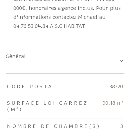
000€, honoraires agence inclus. Pour plus
d’informations contactez Michael au
04.76.53.04.84.A.S.C.HABITAT.
général
TRAD_ZEPHYR_Caracteristique
TRAD_ZEPHYR_Valeurs
CODE POSTAL
38320
SURFACE LOI CARREZ
90,18 m²
(M²)
NOMBRE DE CHAMBRE(S)
3