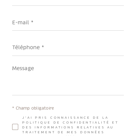
E-
mail
*
Téléphone
*
Message
*
* Champ obligatoire
J'AI PRIS CONNAISSANCE DE LA
POLITIQUE DE CONFIDENTIALITÉ ET
DES INFORMATIONS RELATIVES AU
TRAITEMENT DE MES DONNÉES