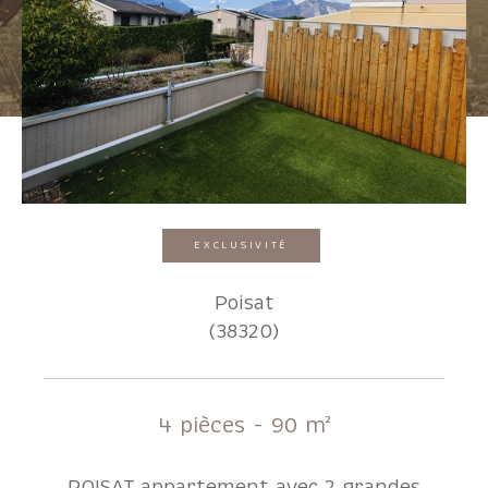
Pièces
1
2
3
4
5+
Localisation
EXCLUSIVITÉ
Surface
Poisat
(38320)
AFFINER LES CRITÈRES
4 pièces - 90 m²
Parking
Terrasse
Piscine
POISAT appartement avec 2 grandes