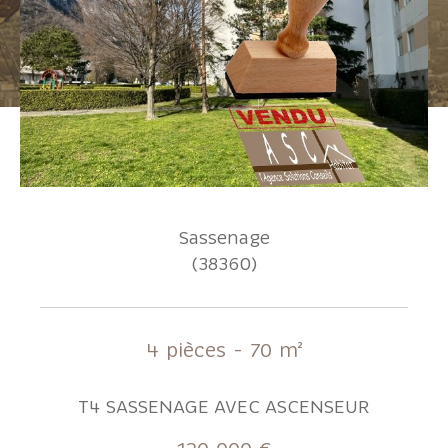
Pièces
1
2
3
4
5+
Localisation
Sassenage
Surface
(38360)
AFFINER LES CRITÈRES
4 pièces - 70 m²
T4 SASSENAGE AVEC ASCENSEUR
Parking
Terrasse
Piscine