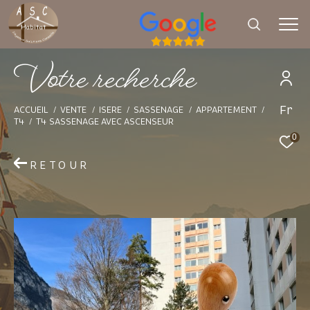
V
o
t
e
r
e
c
h
e
r
c
h
e
Fr
Effectuer une recherche
ACCUEIL
VENTE
ISERE
SASSENAGE
APPARTEMENT
T4
T4 SASSENAGE AVEC ASCENSEUR
et trouver le bien qui correspond à vos
0
critères
RETOUR
Type d'offre
Vente
Type de bien
Sélectionner
Budget