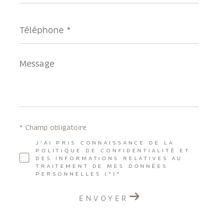
*
Téléphone
*
Message
*
* Champ obligatoire
J'AI PRIS CONNAISSANCE DE LA
POLITIQUE DE CONFIDENTIALITÉ ET
DES INFORMATIONS RELATIVES AU
TRAITEMENT DE MES DONNÉES
PERSONNELLES (*)*
ENVOYER