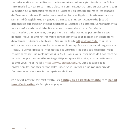
Les informations recueillies sur ce formulaire sont enregistrées dans un fichier
informatisé par La Boite Immo agissant comme Sous-traitant du traitement pour
la gestion de la clientèle/prospects de l'Agence / du Réseau qui reste Responsable
du Traitement de vos Données personnelles. La base légale du traitement repose
sur l'intérêt légitime de l'Agence / du Réseau. Elles sont conservées jusqu'à
demande de suppression et sont destinées à l'Agence / au Réseau. Conformément à
la loi « informatique et libertés », vous disposez des droits d’accès, de
rectification, d’effacement, d’opposition, de limitation et de portabilité de vos
données. Vous pouvez retirer votre consentement à tout moment en contactant
directement l’Agence / Le Réseau. Consultez le site
https://cnil.fr/fr
pour plus
d’informations sur vos droits. Si vous estimez, après avoir contacté l'Agence / le
Réseau, que vos droits « Informatique et Libertés » ne sont pas respectés, vous
pouvez adresser une réclamation à la CNIL. Nous vous informons de l’existence de
la liste d'opposition au démarchage téléphonique « Bloctel », sur laquelle vous
pouvez vous inscrire ici :
https://www.bloctel.gouv.fr
. Dans le cadre de la
protection des Données personnelles, nous vous invitons à ne pas inscrire de
Données sensibles dans le champ de saisie libre.
Ce site est protégé par reCAPTCHA, les
Politiques de Confidentialité
et es
Condit
ions d'utilisation
de Google s'appliquent.