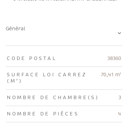
général
TRAD_ZEPHYR_Caracteristique
TRAD_ZEPHYR_Valeurs
CODE POSTAL
38360
SURFACE LOI CARREZ
70,41 m²
(M²)
NOMBRE DE CHAMBRE(S)
3
NOMBRE DE PIÈCES
4