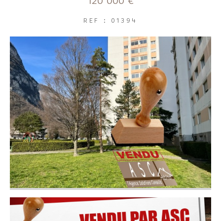
120 000 €
FILTRER PAR
REF : 01394
Coups de coeur
Exclusivités
Nouveautés
RECHERCHER