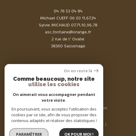
04 76 53 04 84
Michael CUEFF
06 03 11.67.34
Sylvie MICHAUD
07.71.10.96.78
asc.fontaine@orange.fr
2 rue de l' Ovalie
38360 Sassenage
On en reste là
Comme beaucoup, notre site
Adhérents
utilise les cookies
On aimerait vous accompagner pendant
votre visite.
© 2026 | Tous droits réservés | Traduction
En poursuivant, vous acceptez l'utilisation des
powered by Google |
cookies par ce site, afin de vous proposer des
Nos honoraires
Plan du site
contenus adaptés et réaliser des statistiques !
Mentions légales
Admin
Nos liens
Politique RGPD
Cookies
PARAMÉTRER
OK POUR MOI !