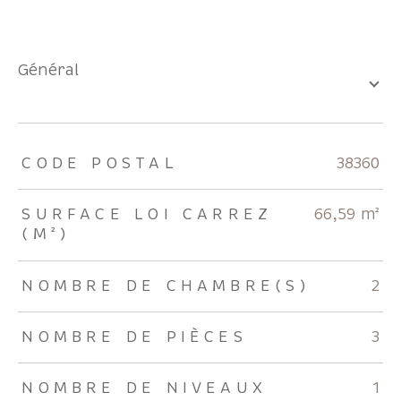
général
TRAD_ZEPHYR_Caracteristique
TRAD_ZEPHYR_Valeurs
CODE POSTAL
38360
SURFACE LOI CARREZ
66,59 m²
(M²)
NOMBRE DE CHAMBRE(S)
2
NOMBRE DE PIÈCES
3
NOMBRE DE NIVEAUX
1