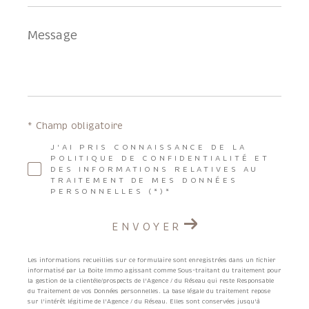
Message
*
* Champ obligatoire
J'AI PRIS CONNAISSANCE DE LA
POLITIQUE DE CONFIDENTIALITÉ ET
DES INFORMATIONS RELATIVES AU
TRAITEMENT DE MES DONNÉES
PERSONNELLES (*)*
ENVOYER
Les informations recueillies sur ce formulaire sont enregistrées dans un fichier
informatisé par La Boite Immo agissant comme Sous-traitant du traitement pour
la gestion de la clientèle/prospects de l'Agence / du Réseau qui reste Responsable
du Traitement de vos Données personnelles. La base légale du traitement repose
sur l'intérêt légitime de l'Agence / du Réseau. Elles sont conservées jusqu'à