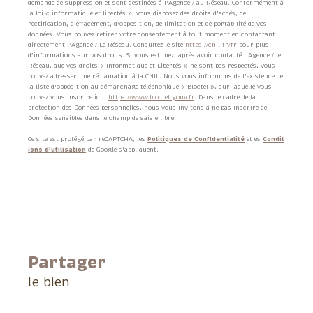
demande de suppression et sont destinées à l'Agence / au Réseau. Conformément à
la loi « informatique et libertés », vous disposez des droits d’accès, de
rectification, d’effacement, d’opposition, de limitation et de portabilité de vos
données. Vous pouvez retirer votre consentement à tout moment en contactant
directement l’Agence / Le Réseau. Consultez le site
https://cnil.fr/fr
pour plus
d’informations sur vos droits. Si vous estimez, après avoir contacté l'Agence / le
Réseau, que vos droits « Informatique et Libertés » ne sont pas respectés, vous
pouvez adresser une réclamation à la CNIL. Nous vous informons de l’existence de
la liste d'opposition au démarchage téléphonique « Bloctel », sur laquelle vous
pouvez vous inscrire ici :
https://www.bloctel.gouv.fr
. Dans le cadre de la
protection des Données personnelles, nous vous invitons à ne pas inscrire de
Données sensibles dans le champ de saisie libre.
Ce site est protégé par reCAPTCHA, les
Politiques de Confidentialité
et es
Condit
ions d'utilisation
de Google s'appliquent.
partager
le bien