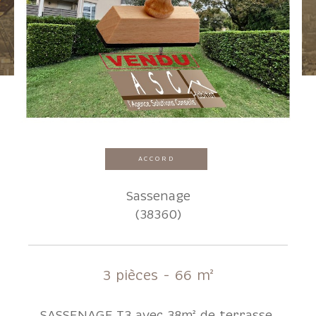
Pièces
1
2
3
4
5+
Localisation
ACCORD
Surface
Sassenage
(38360)
AFFINER LES CRITÈRES
3 pièces - 66 m²
Parking
Terrasse
Piscine
SASSENAGE T3 avec 38m² de terrasse.