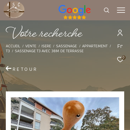
V
o
t
e
r
e
c
h
e
r
c
h
e
Fr
Effectuer une recherche
ACCUEIL
VENTE
ISERE
SASSENAGE
APPARTEMENT
T3
SASSENAGE T3 AVEC 38M DE TERRASSE
et trouver le bien qui correspond à vos
0
critères
RETOUR
Type d'offre
Vente
Type de bien
Sélectionner
Budget