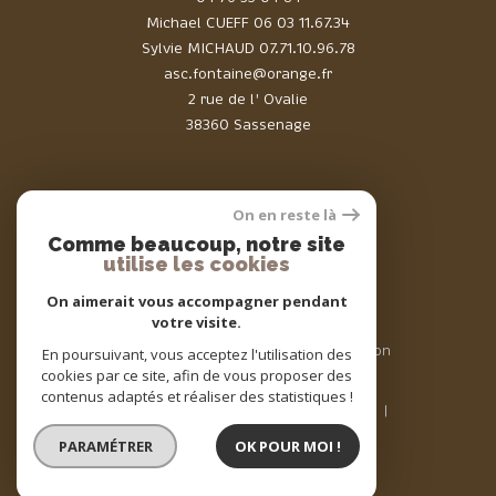
Michael CUEFF
06 03 11.67.34
Sylvie MICHAUD
07.71.10.96.78
asc.fontaine@orange.fr
2 rue de l' Ovalie
38360 Sassenage
On en reste là
Comme beaucoup, notre site
Adhérents
utilise les cookies
On aimerait vous accompagner pendant
votre visite.
© 2026 | Tous droits réservés | Traduction
En poursuivant, vous acceptez l'utilisation des
powered by Google |
cookies par ce site, afin de vous proposer des
Nos honoraires
Plan du site
contenus adaptés et réaliser des statistiques !
Mentions légales
Admin
Nos liens
Politique RGPD
Cookies
PARAMÉTRER
OK POUR MOI !