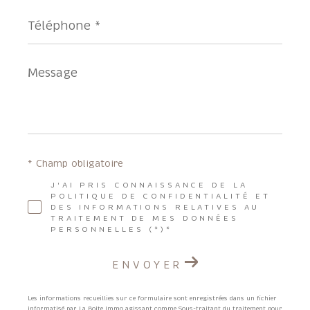
Téléphone
*
Message
*
* Champ obligatoire
J'AI PRIS CONNAISSANCE DE LA
POLITIQUE DE CONFIDENTIALITÉ ET
DES INFORMATIONS RELATIVES AU
TRAITEMENT DE MES DONNÉES
PERSONNELLES (*)*
ENVOYER
Les informations recueillies sur ce formulaire sont enregistrées dans un fichier
informatisé par La Boite Immo agissant comme Sous-traitant du traitement pour