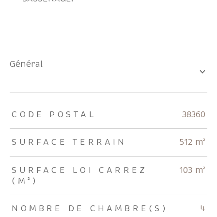
général
TRAD_ZEPHYR_Caracteristique
TRAD_ZEPHYR_Valeurs
CODE POSTAL
38360
SURFACE TERRAIN
512 m²
SURFACE LOI CARREZ
103 m²
(M²)
NOMBRE DE CHAMBRE(S)
4