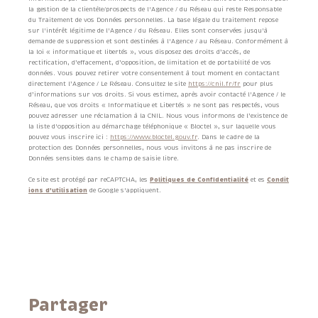
la gestion de la clientèle/prospects de l'Agence / du Réseau qui reste Responsable
du Traitement de vos Données personnelles. La base légale du traitement repose
sur l'intérêt légitime de l'Agence / du Réseau. Elles sont conservées jusqu'à
demande de suppression et sont destinées à l'Agence / au Réseau. Conformément à
la loi « informatique et libertés », vous disposez des droits d’accès, de
rectification, d’effacement, d’opposition, de limitation et de portabilité de vos
données. Vous pouvez retirer votre consentement à tout moment en contactant
directement l’Agence / Le Réseau. Consultez le site
https://cnil.fr/fr
pour plus
d’informations sur vos droits. Si vous estimez, après avoir contacté l'Agence / le
Réseau, que vos droits « Informatique et Libertés » ne sont pas respectés, vous
pouvez adresser une réclamation à la CNIL. Nous vous informons de l’existence de
la liste d'opposition au démarchage téléphonique « Bloctel », sur laquelle vous
pouvez vous inscrire ici :
https://www.bloctel.gouv.fr
. Dans le cadre de la
protection des Données personnelles, nous vous invitons à ne pas inscrire de
Données sensibles dans le champ de saisie libre.
Ce site est protégé par reCAPTCHA, les
Politiques de Confidentialité
et es
Condit
ions d'utilisation
de Google s'appliquent.
partager