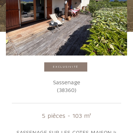
Pièces
1
2
3
4
5+
Localisation
EXCLUSIVITÉ
Surface
Sassenage
(38360)
AFFINER LES CRITÈRES
5 pièces - 103 m²
Parking
Terrasse
Piscine
SASSENAGE SUR LES COTES MAISON 4