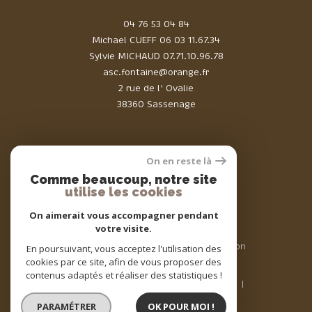
04 76 53 04 84
Michael CUEFF
06 03 11.67.34
Sylvie MICHAUD
07.71.10.96.78
asc.fontaine@orange.fr
2 rue de l' Ovalie
38360 Sassenage
On en reste là
Comme beaucoup, notre site
Adhérents
utilise les cookies
On aimerait vous accompagner pendant
votre visite.
© 2026 | Tous droits réservés | Traduction
En poursuivant, vous acceptez l'utilisation des
powered by Google |
cookies par ce site, afin de vous proposer des
Nos honoraires
Plan du site
contenus adaptés et réaliser des statistiques !
Mentions légales
Admin
Nos liens
Politique RGPD
Cookies
PARAMÉTRER
OK POUR MOI !