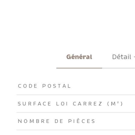
Général
Détail 
TRAD_ZEPHYR_Caracteristique
TRAD_ZEPHYR_Valeu
CODE POSTAL
SURFACE LOI CARREZ (M²)
NOMBRE DE PIÈCES