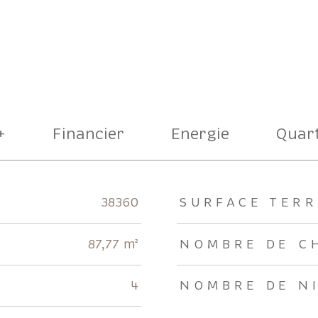
+
Financier
Energie
Quart
rs
38360
SURFACE TERR
87,77 m²
NOMBRE DE C
4
NOMBRE DE N