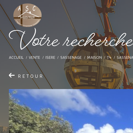
V
o
t
e
r
e
c
h
e
r
c
h
ACCUEIL
VENTE
ISERE
SASSENAGE
MAISON
T4
SASSENA
RETOUR